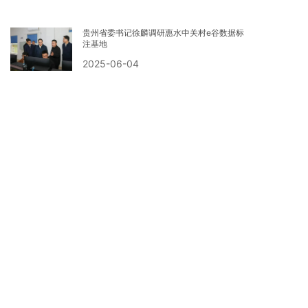
贵州省委书记徐麟调研惠水中关村e谷数据标
注基地
2025-06-04
中关村e谷获《中国改革报》报道！
2025-01-02
中关村e谷成功中标并签约运营忻州人力资源
服务产业园
2024-12-18
北京市经济和信息化局关于“千亿畅融”融资小程序正式上线运营
的通知
2024-10-25
中关村e谷携手陕西共绘低空经济蓝图，助力
西北打造特色通航产业园区